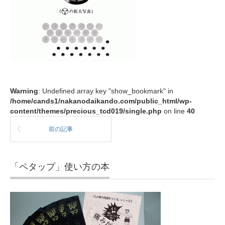
Warning
: Undefined array key "show_bookmark" in
/home/cands1/nakanodaikando.com/public_html/wp-
content/themes/precious_tcd019/single.php
on line
40
前の記事
「ペタップ」使い方の本