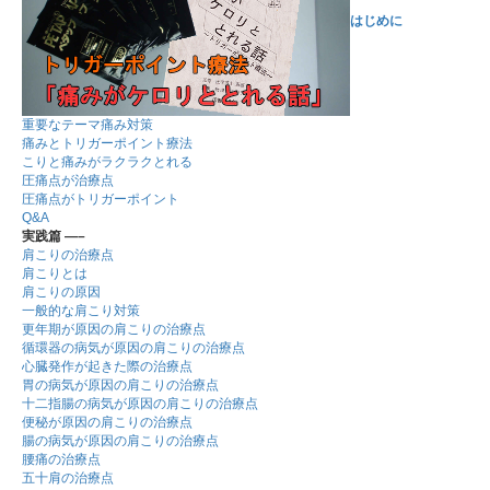
はじめに
重要なテーマ痛み対策
痛みとトリガーポイント療法
こりと痛みがラクラクとれる
圧痛点が治療点
圧痛点がトリガーポイント
Q&A
実践篇 —–
肩こりの治療点
肩こりとは
肩こりの原因
一般的な肩こり対策
更年期が原因の肩こりの治療点
循環器の病気が原因の肩こりの治療点
心臓発作が起きた際の治療点
胃の病気が原因の肩こりの治療点
十二指腸の病気が原因の肩こりの治療点
便秘が原因の肩こりの治療点
腸の病気が原因の肩こりの治療点
腰痛の治療点
五十肩の治療点