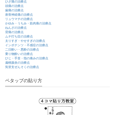
ひざ痛の治療点
頭痛の治療点
歯痛の治療点
座骨神経痛の治療点
リュウマチの治療点
かゆみ・うちみ・筋肉痛の治療点
ねんざの治療点
背痛の治療点
ムチ打ち症の治療点
太りすぎ・やせすぎの治療点
インポテンツ・不感症の治療点
二日酔い・悪酔の治療点
乗り物酔いの治療点
ひじ・手首・指の痛みの治療点
扁桃腺炎の治療点
気管支ぜんそくの治療点
ペタップの貼り方